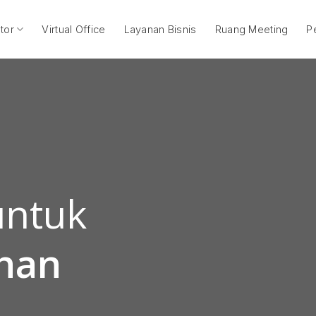
tor
Virtual Office
Layanan Bisnis
Ruang Meeting
P
untuk
uhan