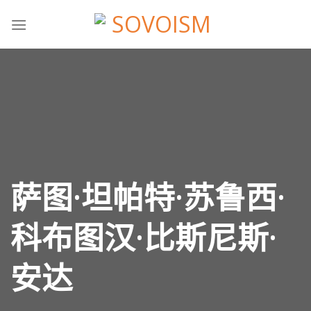
跳
到
内
容
萨图·坦帕特·苏鲁西·
科布图汉·比斯尼斯·
安达