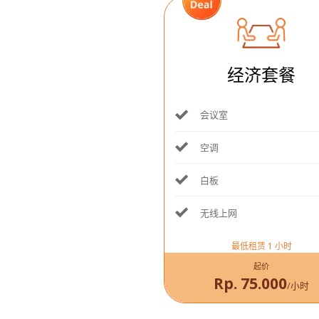
经济套餐
会议室
空调
白板
无线上网
最低租赁 1 小时
起价
Rp. 75.000
/小时