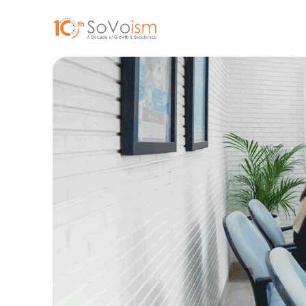
跳
到
内
容