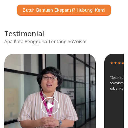
Butuh Bantuan Ekspansi? Hubungi Kami
Testimonial
Apa Kata Pengguna Tentang SoVoism
★★★★
“Sejak tah
Sovoism da
diberikan. 