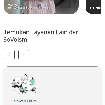
Wahyu
PT Nusan
PT AEON Credit Service Indonesia
Temukan Layanan Lain dari
SoVoism
Serviced Office