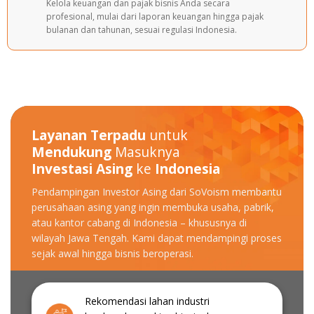
Kelola keuangan dan pajak bisnis Anda secara
profesional, mulai dari laporan keuangan hingga pajak
bulanan dan tahunan, sesuai regulasi Indonesia.
Layanan Terpadu
untuk
Mendukung
Masuknya
Investasi Asing
ke
Indonesia
Pendampingan Investor Asing dari SoVoism membantu
perusahaan asing yang ingin membuka usaha, pabrik,
atau kantor cabang di Indonesia – khususnya di
wilayah
Jawa Tengah. Kami dapat mendampingi proses
sejak awal
hingga bisnis beroperasi.
Rekomendasi lahan industri