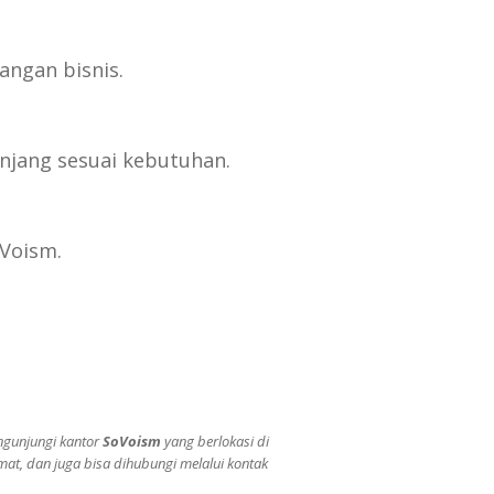
ngan bisnis.
jang sesuai kebutuhan.
oVoism.
ngunjungi kantor
SoVoism
yang berlokasi di
mat, dan juga bisa dihubungi melalui kontak