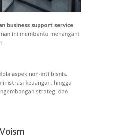
an business support service
yanan ini membantu menangani
n.
la aspek non-inti bisnis.
nistrasi keuangan, hingga
 pengembangan strategi dan
oVoism